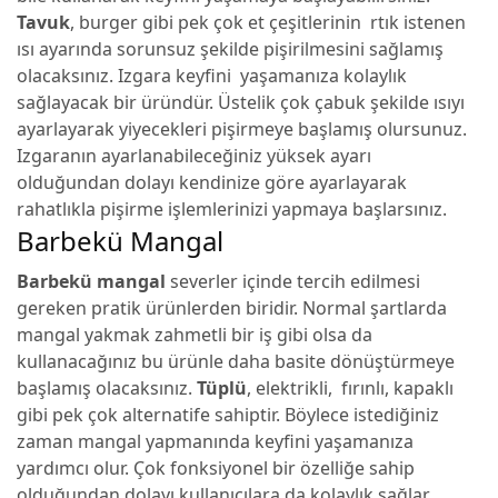
Tavuk
, burger gibi pek çok et çeşitlerinin rtık istenen
ısı ayarında sorunsuz şekilde pişirilmesini sağlamış
olacaksınız. Izgara keyfini yaşamanıza kolaylık
sağlayacak bir üründür. Üstelik çok çabuk şekilde ısıyı
ayarlayarak yiyecekleri pişirmeye başlamış olursunuz.
Izgaranın ayarlanabileceğiniz yüksek ayarı
olduğundan dolayı kendinize göre ayarlayarak
rahatlıkla pişirme işlemlerinizi yapmaya başlarsınız.
Barbekü Mangal
Barbekü mangal
severler içinde tercih edilmesi
gereken pratik ürünlerden biridir. Normal şartlarda
mangal yakmak zahmetli bir iş gibi olsa da
kullanacağınız bu ürünle daha basite dönüştürmeye
başlamış olacaksınız.
Tüplü
, elektrikli, fırınlı, kapaklı
gibi pek çok alternatife sahiptir. Böylece istediğiniz
zaman mangal yapmanında keyfini yaşamanıza
yardımcı olur. Çok fonksiyonel bir özelliğe sahip
olduğundan dolayı kullanıcılara da kolaylık sağlar.