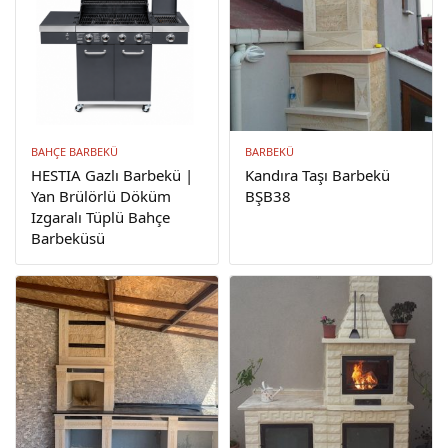
BAHÇE BARBEKÜ
BARBEKÜ
HESTIA Gazlı Barbekü |
Kandıra Taşı Barbekü
Yan Brülörlü Döküm
BŞB38
Izgaralı Tüplü Bahçe
Barbeküsü