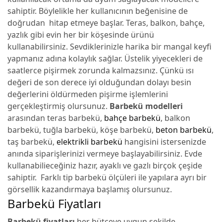
sahiptir. Böylelikle her kullanıcının beğenisine de
doğrudan hitap etmeye başlar. Teras, balkon, bahçe,
yazlık gibi evin her bir köşesinde ürünü
kullanabilirsiniz. Sevdiklerinizle harika bir mangal keyfi
yapmanız adına kolaylık sağlar. Üstelik yiyecekleri de
saatlerce pişirmek zorunda kalmazsınız. Çünkü ısı
değeri de son derece iyi olduğundan dolayı besin
değerlerini öldürmeden pişirme işlemlerini
gerçekleştirmiş olursunuz.
Barbekü modelleri
arasından teras barbekü,
bahçe barbekü
, balkon
barbekü, tuğla barbekü, köşe barbekü,
beton barbekü
,
taş barbekü,
elektrikli barbekü
hangisini istersenizde
anında siparişlerinizi vermeye başlayabilirsiniz. Evde
kullanabilieceğiniz hazır, ayaklı ve gazlı birçok çeşide
sahiptir. Farklı tip barbekü ölçüleri ile yapılara ayrı bir
görsellik kazandırmaya başlamış olursunuz.
Barbekü Fiyatları
Barbekü fiyatları
her bütçeye uygun şekilde