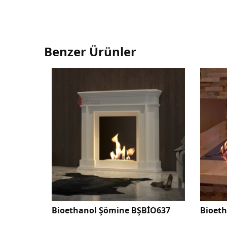
Benzer Ürünler
lüfer
Bioethanol Şömine BŞBİO637
Bioet