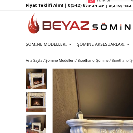
Fiyat Teklifi Alın! |
0(542) 679 34 29 |
0(216) 482
ŞÖMINE MODELLERI
ŞÖMINE AKSESUARLARI
Ana Sayfa
/
Şömine Modelleri
/
Bioethanol Şömine
/
Bioethanol 