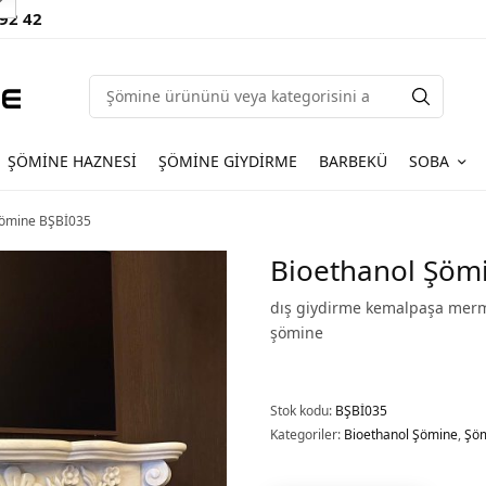
 92 42
ŞÖMINE HAZNESI
ŞÖMINE GIYDIRME
BARBEKÜ
SOBA
Şömine BŞBİ035
Bioethanol Şöm
dış giydirme kemalpaşa merm
şömine
Stok kodu:
BŞBİ035
Kategoriler:
Bioethanol Şömine
,
Şöm