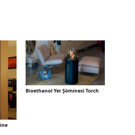
Bioethanol Yer Şöminesi Torch
mine
Bioetha