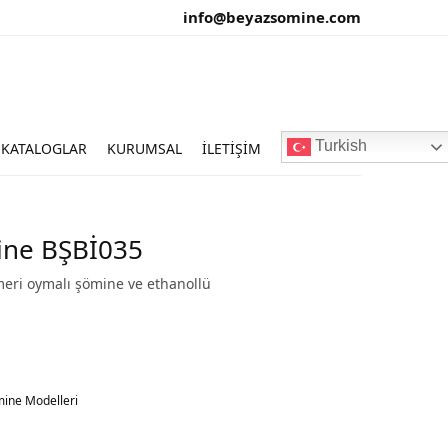
info@beyazsomine.com
Turkish
KATALOGLAR
KURUMSAL
İLETIŞIM
ine BŞBİ035
eri oymalı şömine ve ethanollü
ine Modelleri