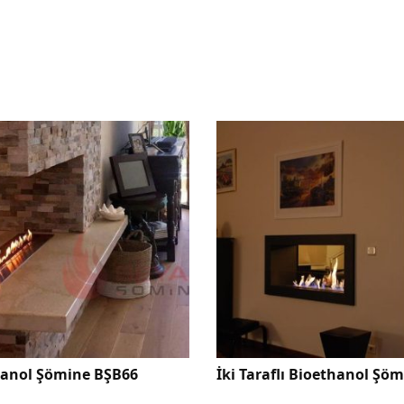
hanol Şömine BŞB66
İki Taraflı Bioethanol Şö