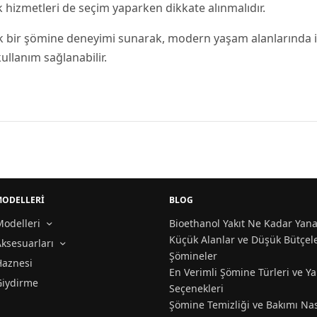
k hizmetleri de seçim yaparken dikkate alınmalıdır.
k bir şömine deneyimi sunarak, modern yaşam alanlarında id
ullanım sağlanabilir.
MODELLERİ
BLOG
odelleri
Bioethanol Yakıt Ne Kadar Yana
Küçük Alanlar ve Düşük Bütçele
ksesuarları
Şömineler
Haznesi
En Verimli Şömine Türleri ve Ya
Giydirme
Seçenekleri
Şömine Temizliği ve Bakımı Nas