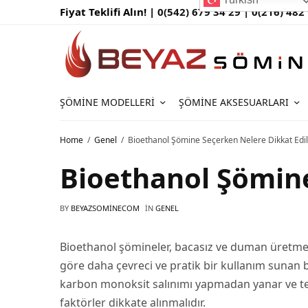
Fiyat Teklifi Alın! |
0(542) 679 34 29 |
0(216) 482
ŞÖMINE MODELLERI
ŞÖMINE AKSESUARLARI
Home
Genel
Bioethanol Şömine Seçerken Nelere Dikkat Edil
Bioethanol Şömine
BY
BEYAZSOMINECOM
IN
GENEL
Bioethanol şömineler, bacasız ve duman üretmey
göre daha çevreci ve pratik bir kullanım sunan bu
karbon monoksit salınımı yapmadan yanar ve temi
faktörler dikkate alınmalıdır.