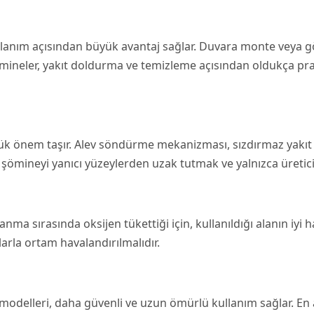
llanım açısından büyük avantaj sağlar. Duvara monte veya g
mineler, yakıt doldurma ve temizleme açısından oldukça pratik
k önem taşır. Alev söndürme mekanizması, sızdırmaz yakıt h
ca, şömineyi yanıcı yüzeylerden uzak tutmak ve yalnızca üretic
 sırasında oksijen tükettiği için, kullanıldığı alanın iyi ha
larla ortam havalandırılmalıdır.
odelleri, daha güvenli ve uzun ömürlü kullanım sağlar. En a