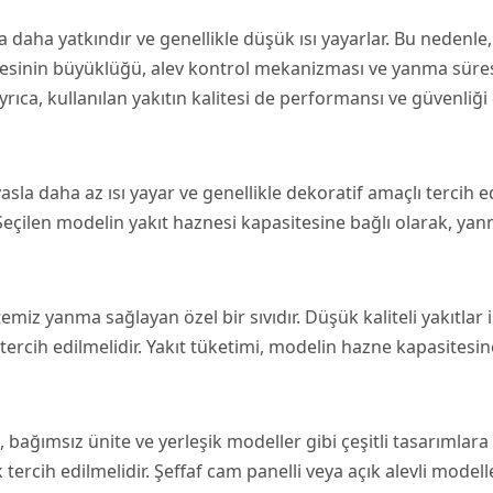
a daha yatkındır ve genellikle düşük ısı yayarlar. Bu nedenl
 haznesinin büyüklüğü, alev kontrol mekanizması ve yanma sü
rıca, kullanılan yakıtın kalitesi de performansı ve güvenliği
a daha az ısı yayar ve genellikle dekoratif amaçlı tercih edil
. Seçilen modelin yakıt haznesi kapasitesine bağlı olarak, yan
emiz yanma sağlayan özel bir sıvıdır. Düşük kaliteli yakıtlar 
ı tercih edilmelidir. Yakıt tüketimi, modelin hazne kapasitesin
ağımsız ünite ve yerleşik modeller gibi çeşitli tasarımlara 
ih edilmelidir. Şeffaf cam panelli veya açık alevli modeller, 