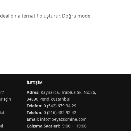
eal bir alternatif oluşturur. Doğru model
İLETIŞIM
r?
Adres:
Kaynarca, Trablus Sk. No:26,
r İçin
34890 Pendik/İstanbul
Telefon:
0 (542) 679 34 29
kıt
Telefon:
0 (216) 482 92 42
Email:
info@beyazsomine.com
ıl
Çalışma Saatleri:
9:00 – 19:00