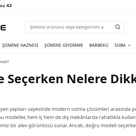
 92 42
ŞÖMINE HAZNESI
ŞÖMINE GIYDIRME
BARBEKÜ
SOBA
meli?
 Seçerken Nelere Dikk
en yapıları sayesinde modern ısıtma çözümleri arasında po
 modeller, hem iç hem de dış mekânlarda rahatlıkla kullanıla
z bir alev görüntüsü sunar. Ancak, doğru modeli seçerken g