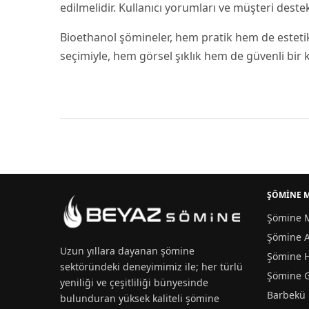
edilmelidir. Kullanıcı yorumları ve müşteri deste
Bioethanol şömineler, hem pratik hem de esteti
seçimiyle, hem görsel şıklık hem de güvenli bir k
ŞÖMİNE 
Şömine M
Şömine A
Uzun yıllara dayanan
şömine
Şömine 
sektöründeki deneyimimiz ile; her türlü
Şömine 
yeniliği ve çeşitliliği bünyesinde
Barbekü
bulunduran yüksek kaliteli şömine