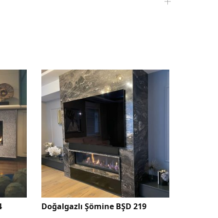
 BŞD 219
U Tipi Doğalgazlı Şömine BŞD257
D