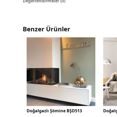
Değerlendirmeler (0)
Benzer Ürünler
ne BŞD513
Doğalgazlı Şömine BŞD226