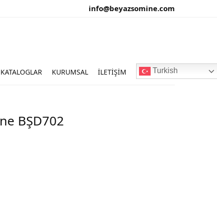
info@beyazsomine.com
Turkish
KATALOGLAR
KURUMSAL
İLETIŞIM
ine BŞD702