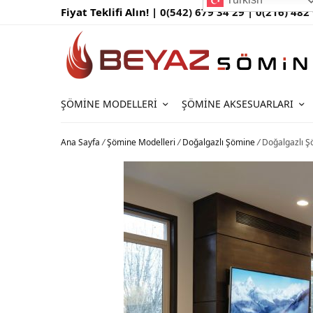
Fiyat Teklifi Alın! |
0(542) 679 34 29 |
0(216) 482
ŞÖMINE MODELLERI
ŞÖMINE AKSESUARLARI
Ana Sayfa
/
Şömine Modelleri
/
Doğalgazlı Şömine
/
Doğalgazlı 