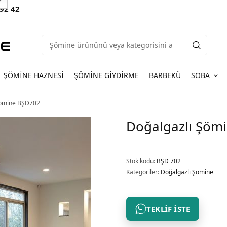
 92 42
ŞÖMINE HAZNESI
ŞÖMINE GIYDIRME
BARBEKÜ
SOBA
Şömine BŞD702
Doğalgazlı Şöm
Stok kodu:
BŞD 702
Kategoriler:
Doğalgazlı Şömine
TEKLIF İSTE