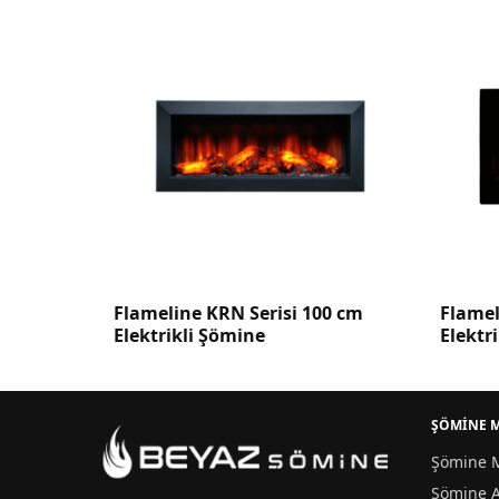
isi 100 cm
Flameline ZDT Serisi 100 cm
F
Elektrikli Şömine
E
ŞÖMİNE 
Şömine M
Şömine A