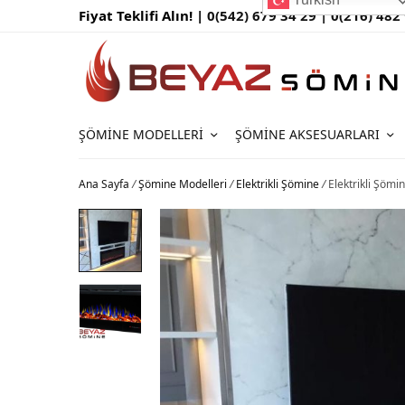
Fiyat Teklifi Alın! |
0(542) 679 34 29 |
0(216) 482
ŞÖMINE MODELLERI
ŞÖMINE AKSESUARLARI
Ana Sayfa
/
Şömine Modelleri
/
Elektrikli Şömine
/
Elektrikli Şömi