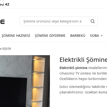
 92 42
ŞÖMINE HAZNESI
ŞÖMINE GIYDIRME
BARBEKÜ
SOBA
ne BŞE08
Elektrikli Şömin
Elektrikli şömine
modellerimi
cihazımız TV ünitesi ile birli
Özelliklerin hepsi birbirinde
Isıtıcı istemediğiniz takdirde
çıkarabilirsiniz. Uzaktan kuma