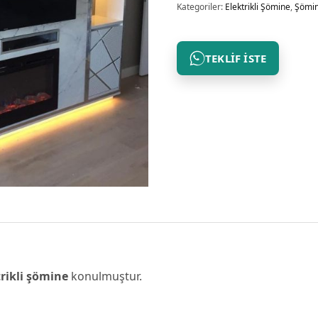
Kategoriler:
Elektrikli Şömine
,
Şömin
TEKLIF İSTE
rikli şömine
konulmuştur.