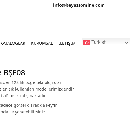
info@beyazsomine.com
Turkish
KATALOGLAR
KURUMSAL
İLETIŞIM
e BŞE08
zden 128 lik boge teknoloji olan
kte en sık kullanılan modellerimizdendir.
n bağımsız çalışmaktadır.
 sadece görsel olarak da keyfini
nda ile yönetebilirsiniz.