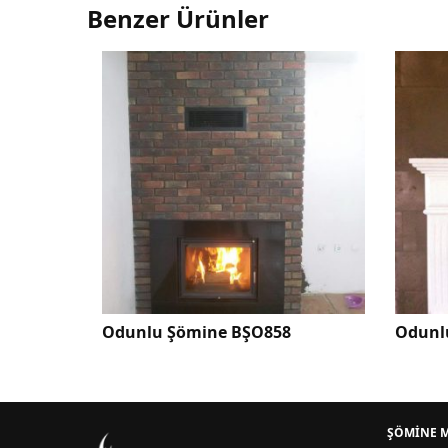
Benzer Ürünler
8
Odunlu Şömine BŞO534
Gömm
ŞÖMİNE 