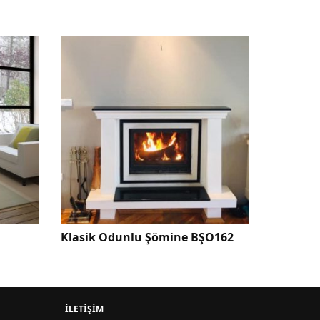
ŞO162
Klasik Odunlu Şömine BŞO558
Odunlu
İLETIŞIM