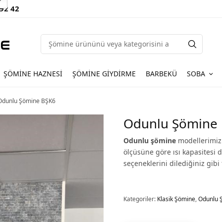
 92 42
ŞÖMINE HAZNESI
ŞÖMINE GIYDIRME
BARBEKÜ
SOBA
dunlu Şömine BŞK6
Odunlu Şömine
Odunlu şömine
modellerimiz 
ölçüsüne göre ısı kapasitesi 
seçeneklerini dilediğiniz gibi 
Kategoriler:
Klasik Şömine
,
Odunlu 