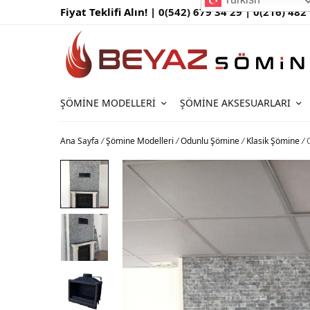
Fiyat Teklifi Alın! |
0(542) 679 34 29 |
0(216) 482
ŞÖMINE MODELLERI
ŞÖMINE AKSESUARLARI
Ana Sayfa
/
Şömine Modelleri
/
Odunlu Şömine
/
Klasik Şömine
/
O