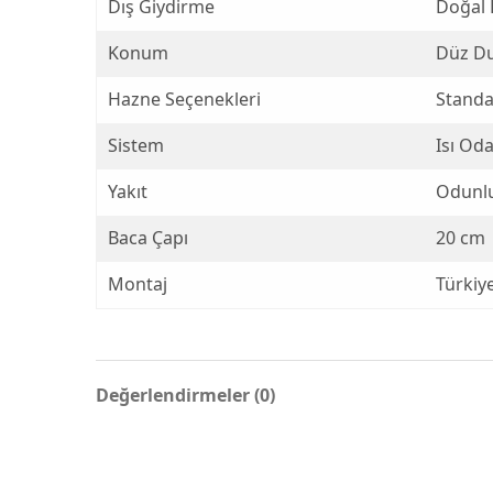
Dış Giydirme
Doğal 
Konum
Düz D
Hazne Seçenekleri
Standa
Sistem
Isı Od
Yakıt
Odunl
Baca Çapı
20 cm
Montaj
Türkiy
Değerlendirmeler (0)