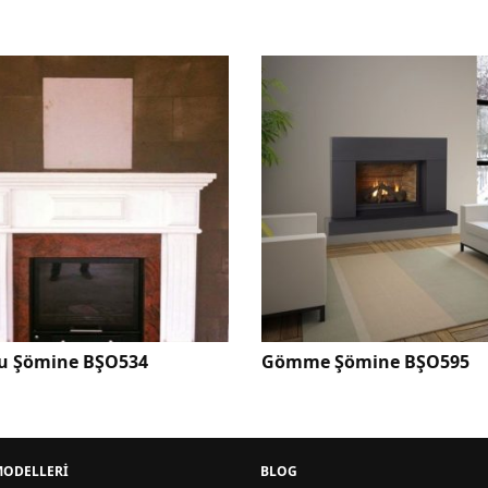
e Şömine BŞO595
Klasik Odunlu Şömine B
MODELLERİ
BLOG