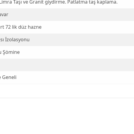
Limra Taşı ve Granit giydirme. Patlatma taş kaplama.
uvar
rt 72 lik düz hazne
ası İzolasyonu
u Şömine
e Geneli