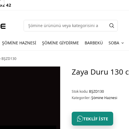
 92 42
ŞÖMINE HAZNESI
ŞÖMINE GIYDIRME
BARBEKÜ
SOBA
ne BŞZD130
Zaya Duru 130 c
Stok kodu:
BŞZD130
Kategoriler:
Şömine Haznesi
TEKLIF İSTE