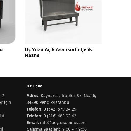
Asansörlü Çelik
Zaya Pagla 240 cm Elektrikli
Şömine
İLETIŞIM
r?
Adres:
Kaynarca, Trablus Sk. No:26,
r İçin
34890 Pendik/İstanbul
Telefon:
0 (542) 679 34 29
kıt
Telefon:
0 (216) 482 92 42
Email:
info@beyazsomine.com
ıl
Çalışma Saatleri:
9:00 – 19:00