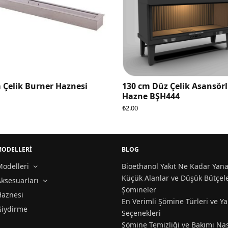
130 cm Düz Çelik Asansörlü
Üç Yüzü Açık 
Hazne BŞH444
Hazne
₺
2.00
MODELLERİ
BLOG
odelleri
Bioethanol Yakıt Ne Kadar Yana
Küçük Alanlar ve Düşük Bütçele
ksesuarları
Şömineler
Haznesi
En Verimli Şömine Türleri ve Ya
Giydirme
Seçenekleri
Şömine Temizliği ve Bakımı Nas