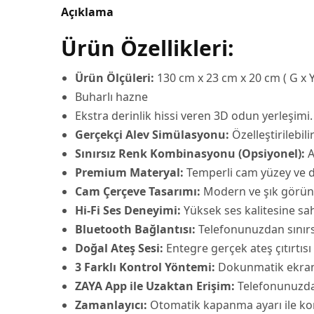
Açıklama
Ürün Özellikleri:
Ürün Ölçüleri:
130 cm x 23 cm x 20 cm ( G x Y
Buharlı hazne
Ekstra derinlik hissi veren 3D odun yerleşimi.
Gerçekçi Alev Simülasyonu:
Özelleştirilebili
Sınırsız Renk Kombinasyonu (Opsiyonel):
A
Premium Materyal:
Temperli cam yüzey ve d
Cam Çerçeve Tasarımı:
Modern ve şık görü
Hi-Fi Ses Deneyimi:
Yüksek ses kalitesine sah
Bluetooth Bağlantısı:
Telefonunuzdan sınırs
Doğal Ateş Sesi:
Entegre gerçek ateş çıtırtısı
3 Farklı Kontrol Yöntemi:
Dokunmatik ekran,
ZAYA App ile Uzaktan Erişim:
Telefonunuzdan 
Zamanlayıcı:
Otomatik kapanma ayarı ile ko