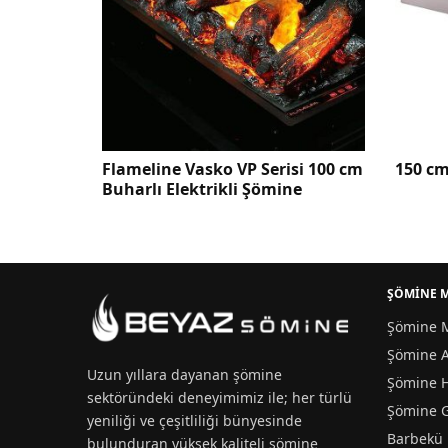
sko VP Serisi 100 cm
150 cm Çelik Burner Haznesi
trikli Şömine
ŞÖMİNE 
Şömine M
Şömine A
Uzun yıllara dayanan
şömine
Şömine 
sektöründeki deneyimimiz ile; her türlü
Şömine 
yeniliği ve çeşitliliği bünyesinde
Barbekü
bulunduran yüksek kaliteli şömine