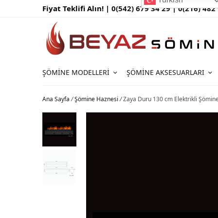
Fiyat Teklifi Alın! |
0(542) 679 34 29 |
0(216) 482
ŞÖMINE MODELLERI
ŞÖMINE AKSESUARLARI
Ana Sayfa
/
Şömine Haznesi
/
Zaya Duru 130 cm Elektrikli Şömi