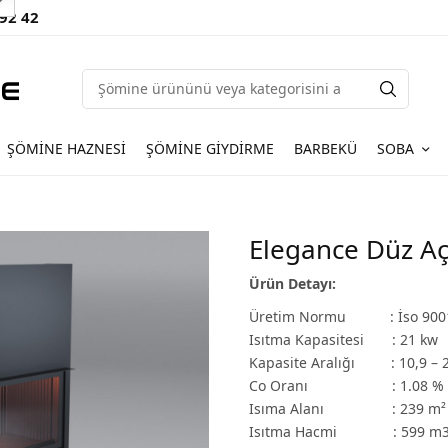
 92 42
ŞÖMINE HAZNESI
ŞÖMINE GIYDIRME
BARBEKÜ
SOBA
Elegance Düz Aç
Ürün Detayı:
Üretim Normu : İso 900
Isıtma Kapasitesi : 21 kw
Kapasite Aralığı : 10,9 – 2
Co Oranı : 1.08 %
Isıma Alanı : 239 m²
Isıtma Hacmi : 599 m