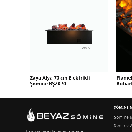
ikli
Zaya Alya 70 cm Elektrikli
Flamel
Şömine BŞZA70
Buharl
ŞÖMİNE 
Şömine M
Şömine A
Uzun yıllara dayanan
şömine