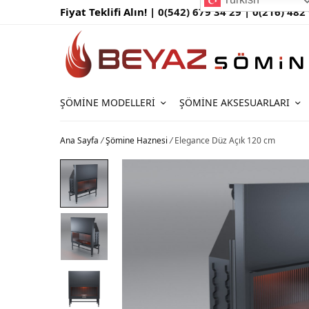
Fiyat Teklifi Alın! |
0(542) 679 34 29 |
0(216) 482
ŞÖMINE MODELLERI
ŞÖMINE AKSESUARLARI
Ana Sayfa
/
Şömine Haznesi
/
Elegance Düz Açık 120 cm