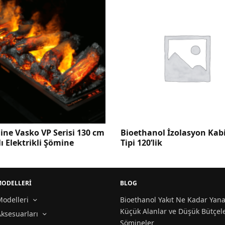
ine Vasko VP Serisi 130 cm
Bioethanol İzolasyon Kabi
ı Elektrikli Şömine
Tipi 120’lik
MODELLERİ
BLOG
odelleri
Bioethanol Yakıt Ne Kadar Yana
Küçük Alanlar ve Düşük Bütçele
ksesuarları
Şömineler