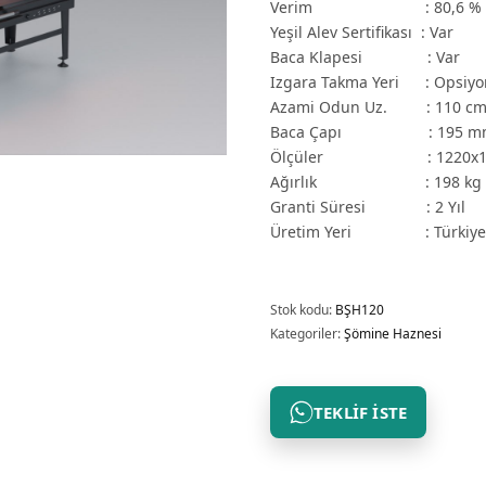
Verim : 80,6 %
Yeşil Alev Sertifikası : Var
Baca Klapesi : Var
Izgara Takma Yeri : Opsiyo
Azami Odun Uz. : 110 c
Baca Çapı : 195 m
Ölçüler : 1220x14
Ağırlık : 198 kg
Granti Süresi : 2 Yıl
Üretim Yeri : Türkiy
Stok kodu:
BŞH120
Kategoriler:
Şömine Haznesi
TEKLIF İSTE