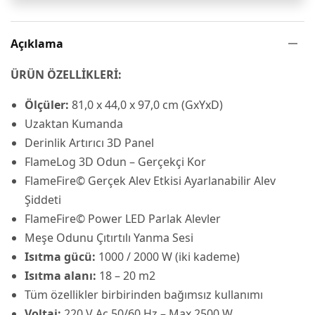
Açıklama
ÜRÜN ÖZELLİKLERİ:
Ölçüler:
81,0 x 44,0 x 97,0 cm (GxYxD)
Uzaktan Kumanda
Derinlik Artırıcı 3D Panel
FlameLog 3D Odun – Gerçekçi Kor
FlameFire© Gerçek Alev Etkisi Ayarlanabilir Alev
Şiddeti
FlameFire© Power LED Parlak Alevler
Meşe Odunu Çıtırtılı Yanma Sesi
Isıtma gücü:
1000 / 2000 W (iki kademe)
Isıtma alanı:
18 – 20 m2
Tüm özellikler birbirinden bağımsız kullanımı
Voltaj:
220 V Ac 50/60 Hz – Max 2500 W