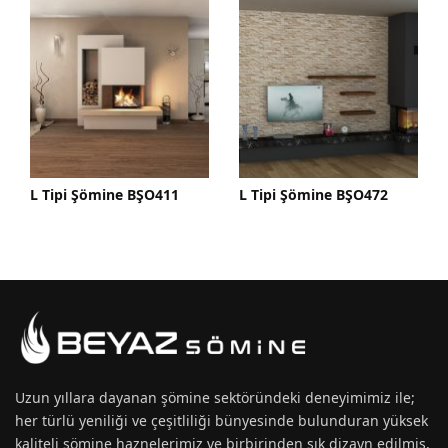
 Şömine BŞO411
L Tipi Şömine BŞO472
L Tipi Odu
BŞL904
Uzun yıllara dayanan
şömine
sektöründeki deneyimimiz ile;
her türlü yeniliği ve çeşitliliği bünyesinde bulunduran yüksek
kaliteli şömine haznelerimiz ve birbirinden şık dizayn edilmiş,