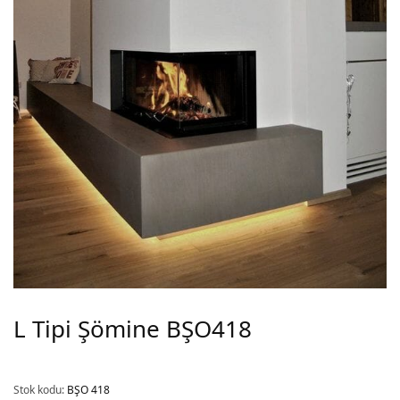
L Tipi Şömine BŞO418
Stok kodu:
BŞO 418