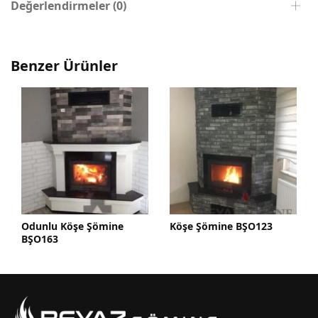
Değerlendirmeler (0)
Benzer Ürünler
 Şömine
Köşe Şömine BŞO123
Köşe Şömine BŞ