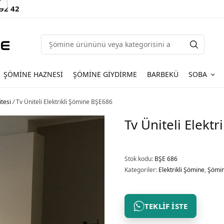
 92 42
ŞÖMINE HAZNESI
ŞÖMINE GIYDIRME
BARBEKÜ
SOBA
tesi
/
Tv Üniteli Elektrikli Şömine BŞE686
Tv Üniteli Elekt
Stok kodu:
BŞE 686
Kategoriler:
Elektrikli Şömine
,
Şömin
TEKLIF İSTE