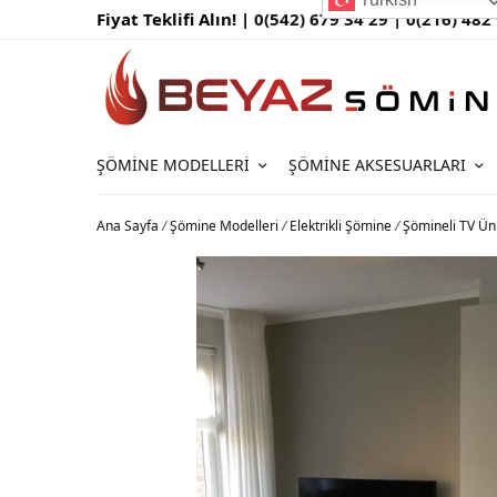
Fiyat Teklifi Alın! |
0(542) 679 34 29 |
0(216) 482
ŞÖMINE MODELLERI
ŞÖMINE AKSESUARLARI
Ana Sayfa
/
Şömine Modelleri
/
Elektrikli Şömine
/
Şömineli TV Üni