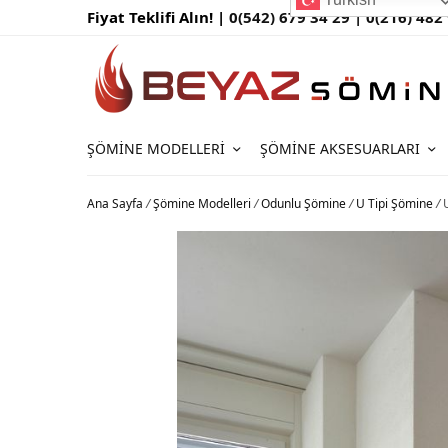
Fiyat Teklifi Alın! |
0(542) 679 34 29 |
0(216) 482
ŞÖMINE MODELLERI
ŞÖMINE AKSESUARLARI
Ana Sayfa
/
Şömine Modelleri
/
Odunlu Şömine
/
U Tipi Şömine
/
U