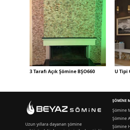
afı Açık Şömine BŞO660
U Tipi Odunlu Şömine BŞ
ŞÖMİNE 
Şömine M
Şömine A
Uzun yıllara dayanan
şömine
Şömine 