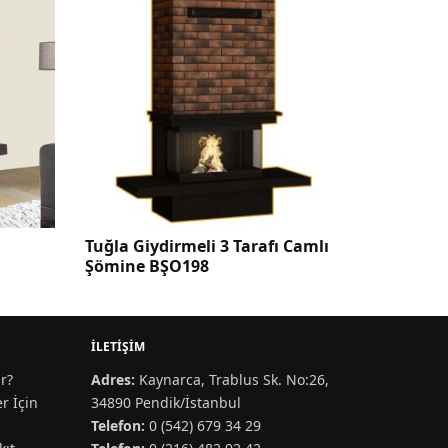
ydirmeli 3 Tarafı Camlı
U Tipi Şömine BŞO249
 BŞO198
İLETIŞIM
r?
Adres:
Kaynarca, Trablus Sk. No:26,
r İçin
34890 Pendik/İstanbul
Telefon:
0 (542) 679 34 29