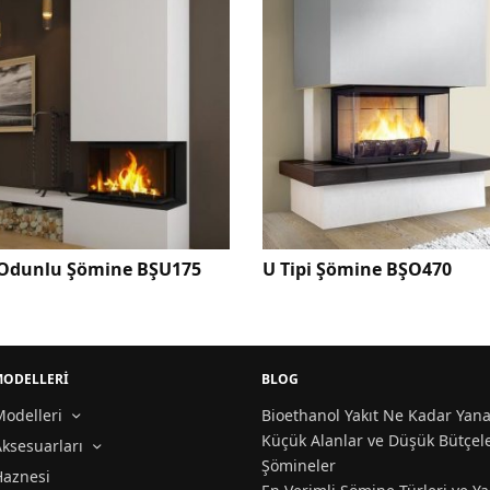
U175
U Tipi Şömine BŞO470
Tuğla Gi
Şömine
MODELLERİ
BLOG
odelleri
Bioethanol Yakıt Ne Kadar Yana
Küçük Alanlar ve Düşük Bütçele
ksesuarları
Şömineler
Haznesi