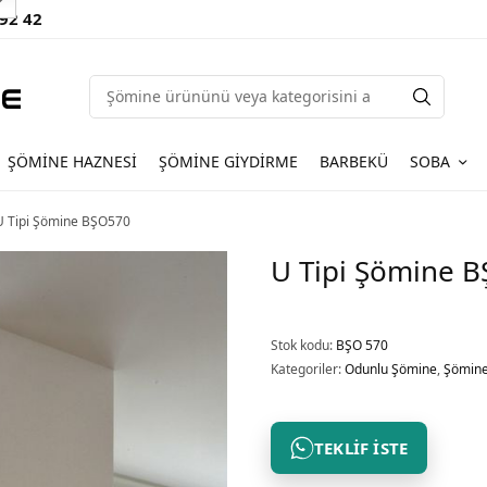
 92 42
ŞÖMINE HAZNESI
ŞÖMINE GIYDIRME
BARBEKÜ
SOBA
 Tipi Şömine BŞO570
U Tipi Şömine 
Stok kodu:
BŞO 570
Kategoriler:
Odunlu Şömine
,
Şömine
TEKLIF İSTE