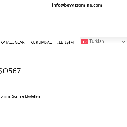
info@beyazsomine.com
Turkish
KATALOGLAR
KURUMSAL
İLETIŞIM
BŞO567
Şömine
,
Şömine Modelleri