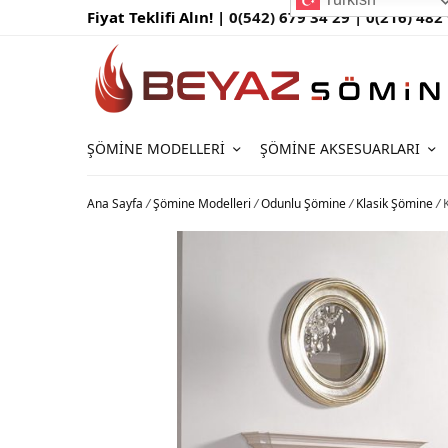
Fiyat Teklifi Alın! |
0(542) 679 34 29 |
0(216) 482
ŞÖMINE MODELLERI
ŞÖMINE AKSESUARLARI
Ana Sayfa
/
Şömine Modelleri
/
Odunlu Şömine
/
Klasik Şömine
/
K