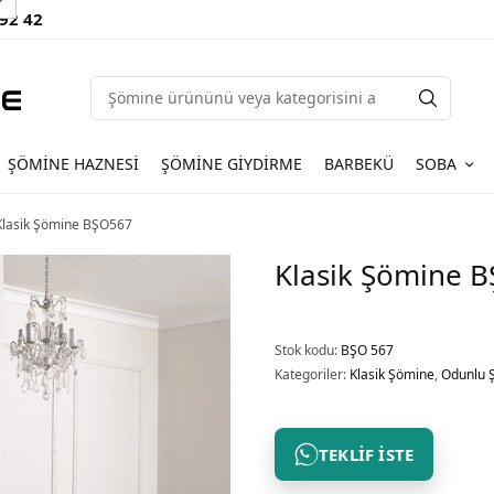
 92 42
ŞÖMINE HAZNESI
ŞÖMINE GIYDIRME
BARBEKÜ
SOBA
lasik Şömine BŞO567
Klasik Şömine 
Stok kodu:
BŞO 567
Kategoriler:
Klasik Şömine
,
Odunlu 
TEKLIF İSTE