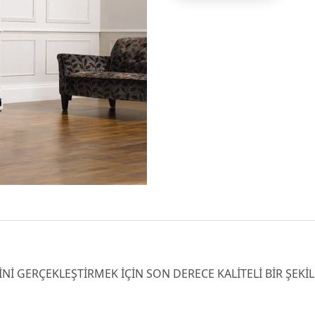
İNİ GERÇEKLEŞTİRMEK İÇİN SON DERECE KALİTELİ BİR ŞEK