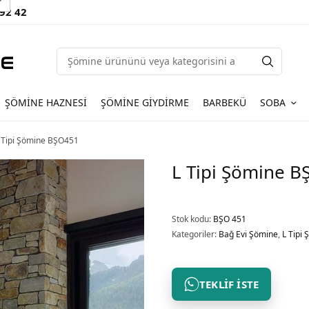
 92 42
ŞÖMINE HAZNESI
ŞÖMINE GIYDIRME
BARBEKÜ
SOBA
 Tipi Şömine BŞO451
L Tipi Şömine 
Stok kodu:
BŞO 451
Kategoriler:
Bağ Evi Şömine
,
L Tipi
TEKLIF İSTE