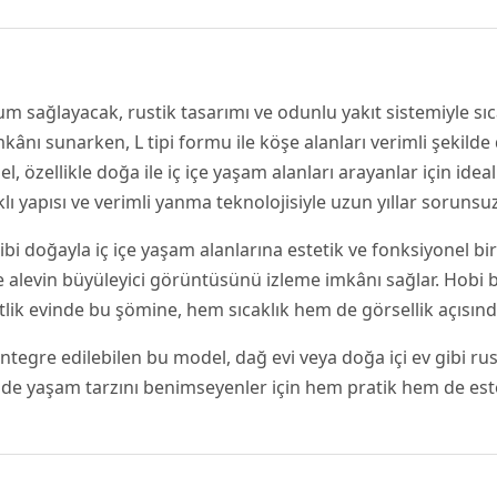
 sağlayacak, rustik tasarımı ve odunlu yakıt sistemiyle sıc
kânı sunarken, L tipi formu ile köşe alanları verimli şekilde
özellikle doğa ile iç içe yaşam alanları arayanlar için ideal
lı yapısı ve verimli yanma teknolojisiyle uzun yıllar sorunsu
i gibi doğayla iç içe yaşam alanlarına estetik ve fonksiyonel 
le alevin büyüleyici görüntüsünü izleme imkânı sağlar. Hobi
iftlik evinde bu şömine, hem sıcaklık hem de görsellik açısı
ntegre edilebilen bu model, dağ evi veya doğa içi ev gibi rus
ade yaşam tarzını benimseyenler için hem pratik hem de estet