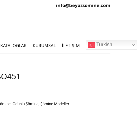
info@beyazsomine.com
Turkish
KATALOGLAR
KURUMSAL
İLETIŞIM
BŞO451
 Şömine
,
Odunlu Şömine
,
Şömine Modelleri