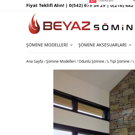
Fiyat Teklifi Alın! |
0(542) 679 34 29 |
0(216) 482
ŞÖMINE MODELLERI
ŞÖMINE AKSESUARLARI
Ana Sayfa
/
Şömine Modelleri
/
Odunlu Şömine
/
L Tipi Şömine
/
L