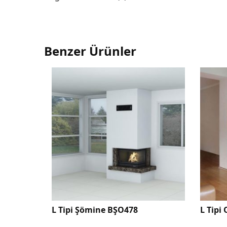
Benzer Ürünler
78
L Tipi Odunlu Şömine BŞLO290
L