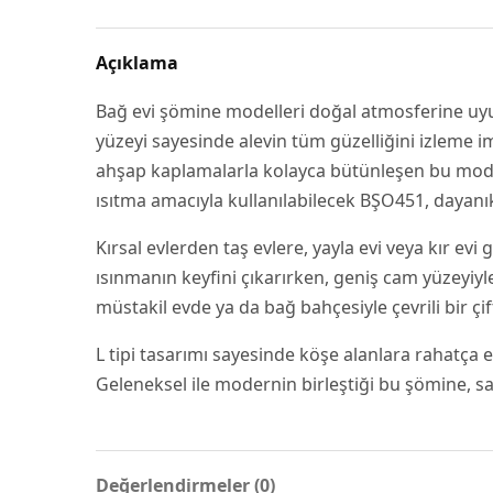
Açıklama
Bağ evi şömine modelleri doğal atmosferine uyum
yüzeyi sayesinde alevin tüm güzelliğini izleme im
ahşap kaplamalarla kolayca bütünleşen bu model, 
ısıtma amacıyla kullanılabilecek BŞO451, dayanık
Kırsal evlerden taş evlere, yayla evi veya kır ev
ısınmanın keyfini çıkarırken, geniş cam yüzeyiy
müstakil evde ya da bağ bahçesiyle çevrili bir ç
L tipi tasarımı sayesinde köşe alanlara rahatça e
Geleneksel ile modernin birleştiği bu şömine, s
Değerlendirmeler (0)