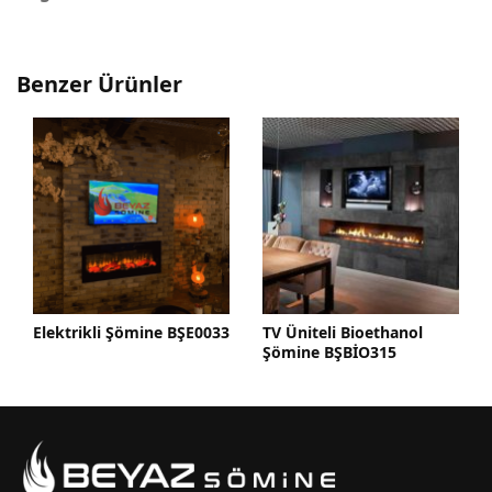
Benzer Ürünler
rikli Şömine BŞE0033
TV Üniteli Bioethanol
TV Üniteli 
Şömine BŞBİO315
Şömine B