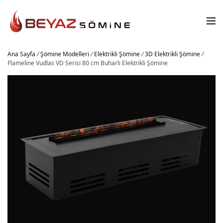
Ana Sayfa
/
Şömine Modelleri
/
Elektrikli Şömine
/
3D Elektrikli Şömine
/
Flameline Vudlas VD Serisi 80 cm Buharlı Elektrikli Şömine